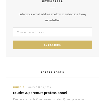
NEWSLETTER
b
l
a
u
o
e
g
b
Enter your email address below to subscribe to my
o
P
r
e
newsletter
k
l
a
u
m
s
LATEST POSTS
HUMEUR
NOVEMBRE 18, 2020
Etudes & parcours professionnel
Parcours, scolarité & vie professionnelle « Quand je serai grande, je voudrais etre chanteuse, actrice, maitresse…