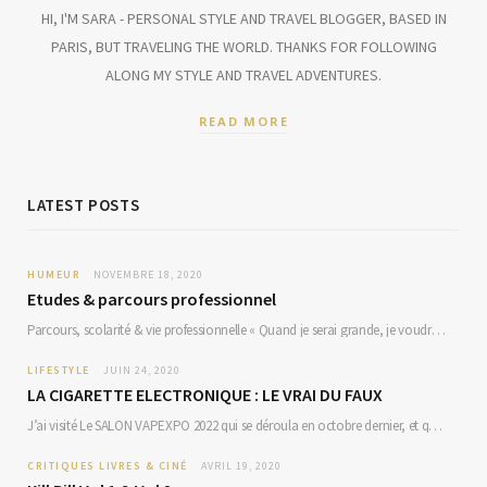
HI, I'M SARA - PERSONAL STYLE AND TRAVEL BLOGGER, BASED IN
PARIS, BUT TRAVELING THE WORLD. THANKS FOR FOLLOWING
ALONG MY STYLE AND TRAVEL ADVENTURES.
READ MORE
LATEST POSTS
HUMEUR
NOVEMBRE 18, 2020
Etudes & parcours professionnel
Parcours, scolarité & vie professionnelle « Quand je serai grande, je voudrais etre chanteuse, actrice, maitresse…
LIFESTYLE
JUIN 24, 2020
LA CIGARETTE ELECTRONIQUE : LE VRAI DU FAUX
J’ai visité Le SALON VAPEXPO 2022 qui se déroula en octobre dernier, et qui regorge…
CRITIQUES LIVRES & CINÉ
AVRIL 19, 2020