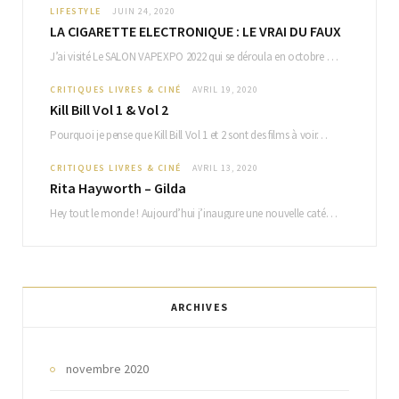
LIFESTYLE
JUIN 24, 2020
LA CIGARETTE ELECTRONIQUE : LE VRAI DU FAUX
J’ai visité Le SALON VAPEXPO 2022 qui se déroula en octobre dernier, et qui regorge…
CRITIQUES LIVRES & CINÉ
AVRIL 19, 2020
Kill Bill Vol 1 & Vol 2
Pourquoi je pense que Kill Bill Vol 1 et 2 sont des films à voir…
CRITIQUES LIVRES & CINÉ
AVRIL 13, 2020
Rita Hayworth – Gilda
Hey tout le monde ! Aujourd’hui j’inaugure une nouvelle catégorie sur mon blog à…
ARCHIVES
novembre 2020